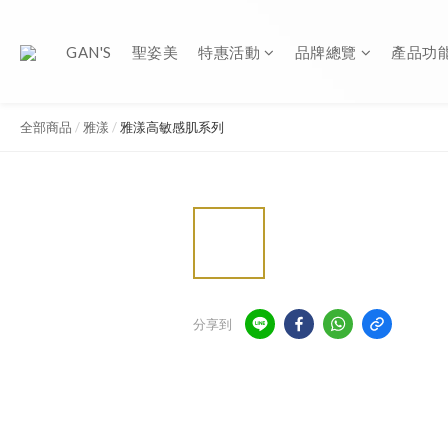
GAN'S
聖姿美
特惠活動
品牌總覽
產品功
全部商品
/
雅漾
/
雅漾高敏感肌系列
分享到