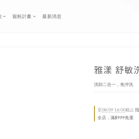
能
寵粉計畫
最新消息
雅漾 舒敏
洗卸二合一，免沖洗
至
08/09 16:00
截止
指
全店，滿$999免運