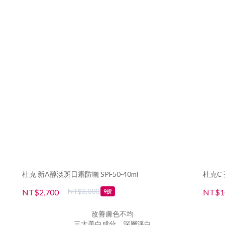
杜克 新A醇淡斑日霜防曬 SPF50-40ml
杜克C 
NT$3,000
NT$2,700
NT$1
9折
改善膚色不均
三大美白成分，深層淨白