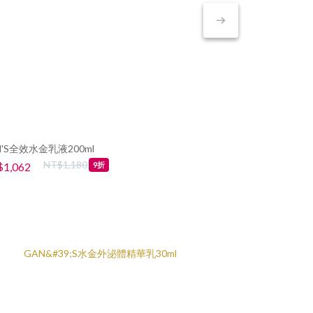
N'S全效水金乳液200ml
GAN'S 全效水金
聖姿美 高效賦
NT$1,180
NT
1,062
NT$898
9折
NT$3,222