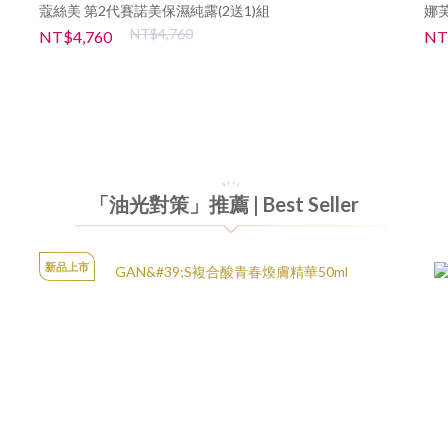
蔻絲美 第2代賽諾美保濕純露(2送1)組
娜芙
NT$4,760
NT$4,760
NT
「油光對策」推薦 | Best Seller
新品上市