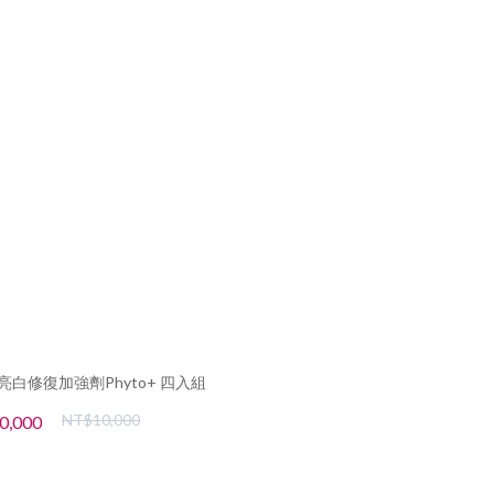
亮白修復加強劑Phyto+ 四入組
NT$10,000
0,000