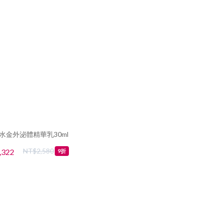
S水金外泌體精華乳30ml
NT$2,580
,322
9折