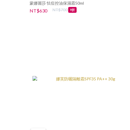
蒙娜麗莎 怯痘控油保濕霜50ml
NT$700
NT$630
9折