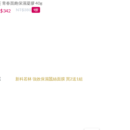
 青春面皰保濕凝膠 40g
娜芙AC-ACT
NT$380
$342
NT$792
9折