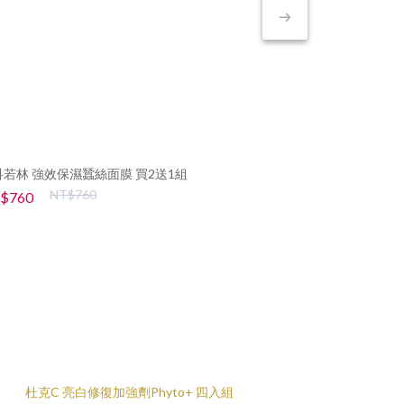
科若林 強效保濕蠶絲面膜 買2送1組
CRP 完美保
NT$760
$760
NT$6,000