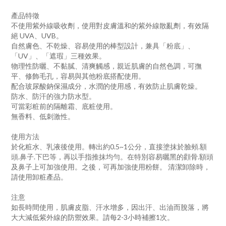
產品特徵
不使用紫外線吸收劑，使用對皮膚溫和的紫外線散亂劑，有效隔
絕 UVA、UVB。
自然膚色、不乾燥、容易使用的棒型設計，兼具「粉底」、
「UV」、「遮瑕」三種效果。
物理性防曬、不黏膩、清爽觸感，親近肌膚的自然色調，可撫
平、修飾毛孔，容易與其他粉底搭配使用。
配合玻尿酸鈉保濕成分，水潤的使用感，有效防止肌膚乾燥。
防水、防汗的強力防水型。
可當彩粧前的隔離霜、底粧使用。
無香料、低刺激性。
使用方法
於化粧水、乳液後使用。轉出約0.5~1公分，直接塗抹於臉頰.額
頭.鼻子.下巴等，再以手指推抹均勻。在特別容易曬黑的顴骨.額頭
及鼻子上可加強使用。之後，可再加強使用粉餅。 清潔卸除時，
請使用卸粧產品。
注意
如長時間使用，肌膚皮脂、汗水增多，因出汗、出油而脫落，將
大大減低紫外線的防禦效果。請每2-3小時補擦1次。