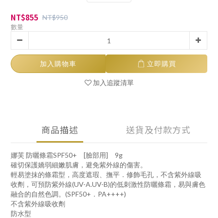
NT$855
NT$950
數量
加入購物車
立即購買
加入追蹤清單
商品描述
送貨及付款方式
娜芙 防曬條霜SPF50+ [臉部用] 9g
確切保護嬌弱細嫩肌膚，避免紫外線的傷害。
輕易塗抹的條霜型，高度遮瑕、撫平．修飾毛孔，不含紫外線吸
收劑，可預防紫外線(UV-A.UV-B)的低刺激性防曬條霜，易與膚色
融合的自然色調。(SPF50+．PA++++)
不含紫外線吸收劑
防水型