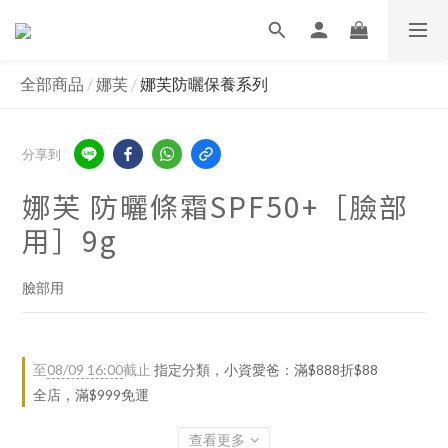
全部商品
/
娜芙
/
娜芙防曬保養系列
分享到
娜芙 防曬條霜SPF50+［臉部
用］9g
臉部用
至
08/09 16:00
截止
指定分類，小資愛爸：滿$888折$88
全店，滿$999免運
查看更多