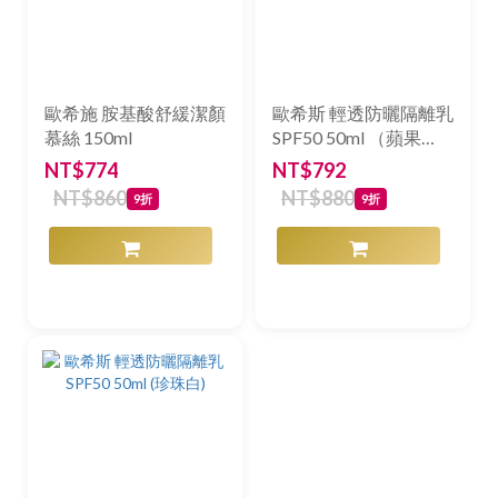
歐希施 胺基酸舒緩潔顏
歐希斯 輕透防曬隔離乳
慕絲 150ml
SPF50 50ml （蘋果
肌）
NT$774
NT$792
NT$860
NT$880
9折
9折