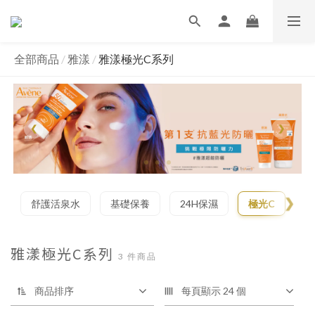
全部商品
/
雅漾
/
雅漾極光C系列
❮
❯
舒護活泉水
基礎保養
24H保濕
極光C
防
雅漾極光C系列
3 件商品
商品排序
每頁顯示 24 個