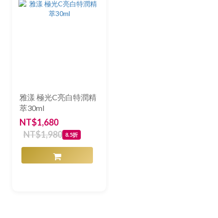
雅漾 極光C亮白特潤精
萃30ml
NT$1,680
NT$1,980
8.5折