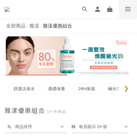
全部商品
/
雅漾
/
雅漾優惠組合
❮
❯
舒護活泉水
基礎保養
24H保濕
極光C
防
雅漾優惠組合
19 件商品
商品排序
每頁顯示 24 個