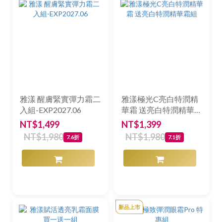
雅漾 醒膚緊實彈力霜二
雅漾極光C亮白特潤精
入組-EXP2027.06
華霜 送亮白特潤精華霜
組
NT$1,499
NT$1,399
NT$1,980
NT$1,980
7.6折
7.1折
新品上市