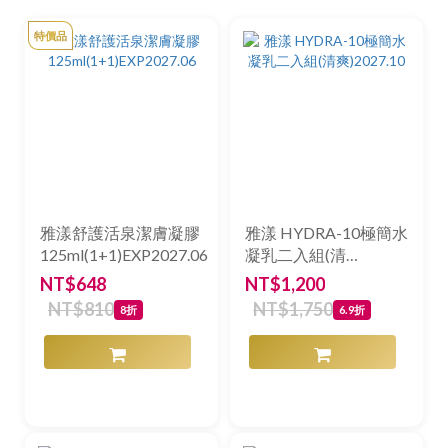
特價品
雅漾舒護活泉潔膚凝膠
雅漾 HYDRA-10極簡水
125ml(1+1)EXP2027.06
凝乳二入組(清
爽)2027.10
NT$648
NT$1,200
NT$810
NT$1,750
8折
6.9折