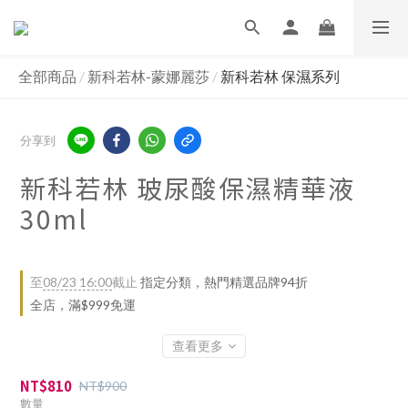
全部商品
/
新科若林-蒙娜麗莎
/
新科若林 保濕系列
分享到
新科若林 玻尿酸保濕精華液
30ml
至
08/23 16:00
截止
指定分類，熱門精選品牌94折
全店，滿$999免運
查看更多
NT$810
NT$900
數量