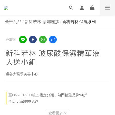
全部商品
/
新科若林-蒙娜麗莎
/
新科若林 保濕系列
分享到
新科若林 玻尿酸保濕精華液
大送小組
獲各大醫學美容中心
至
08/23 16:00
截止
指定分類，熱門精選品牌94折
全店，滿$999免運
查看更多