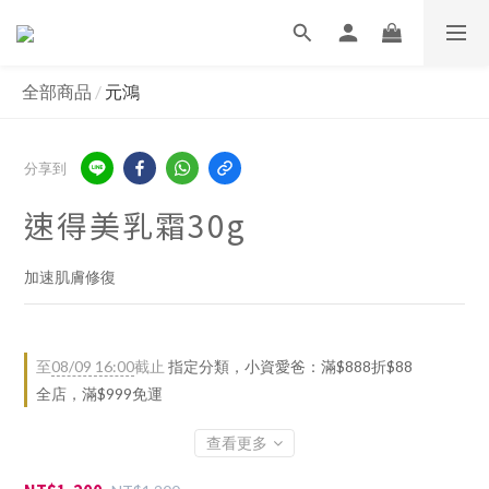
全部商品
/
元鴻
分享到
速得美乳霜30g
加速肌膚修復
至
08/09 16:00
截止
指定分類，小資愛爸：滿$888折$88
全店，滿$999免運
查看更多