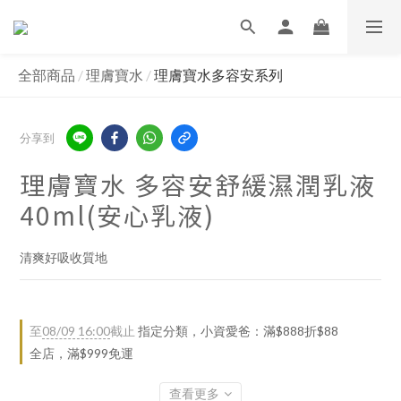
全部商品
/
理膚寶水
/
理膚寶水多容安系列
分享到
理膚寶水 多容安舒緩濕潤乳液
40ml(安心乳液)
清爽好吸收質地
至
08/09 16:00
截止
指定分類，小資愛爸：滿$888折$88
全店，滿$999免運
查看更多