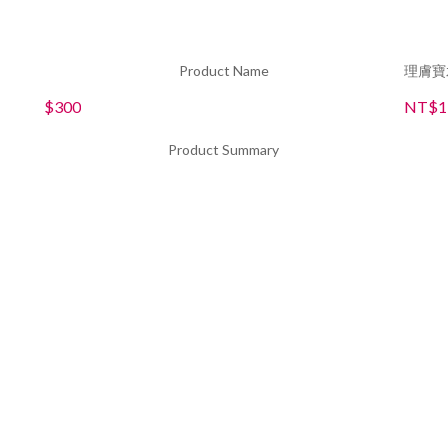
Product Name
理膚寶
$300
NT$1
Product Summary