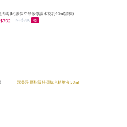
法瑪 (M)護保立舒敏修護水凝乳40ml(清爽)
聖姿美 高效賦
NT$780
$702
NT$2,322
9折