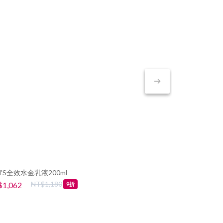
N'S全效水金乳液200ml
GAN'S 全效水金
聖姿美 高效賦
NT$1,180
NT
1,062
NT$898
9折
NT$3,222